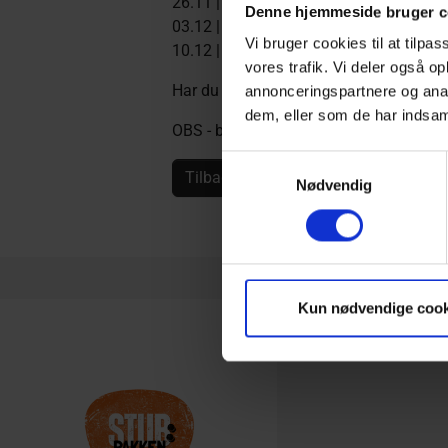
26.11 |
Beinir (FO)
Denne hjemmeside bruger c
03.12 |
Mike Andersen med band
Vi bruger cookies til at tilpas
10.12 |
Julekoncert med Monique
vores trafik. Vi deler også 
Har du spørgsmål til STUB:Pakken, så e
annonceringspartnere og anal
dem, eller som de har indsaml
OBS - bemærk rabatter kan
ikke
kombin
Samtykkevalg
Tilbage
Nødvendig
Kun nødvendige cook