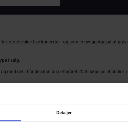
alle jer, der elsker live-koncerter - og som er nysgerrige på at 
type i salg.
 med det i hånden kan du i efteråret 2026 købe billet til blot 75 
r med i efterårs-pakken 2026:
Detaljer