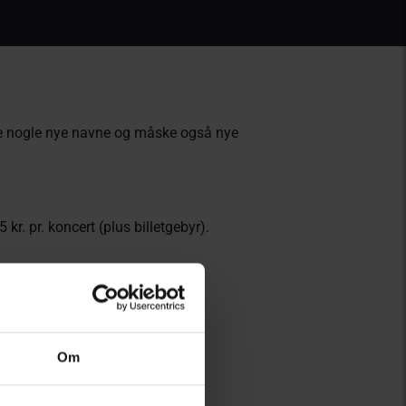
prøve nogle nye navne og måske også nye
kr. pr. koncert (plus billetgebyr).
Om