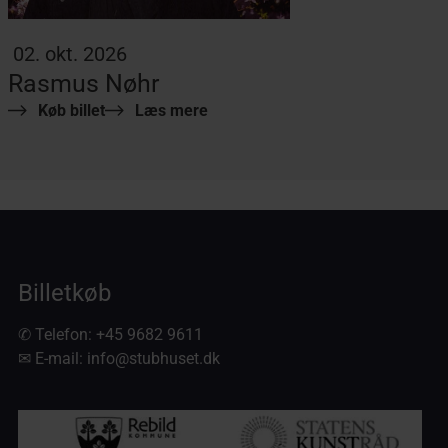
02. okt. 2026
Rasmus Nøhr
Køb billet
Læs mere
Billetkøb
✆ Telefon:
+45 9682 9611
✉ E-mail:
info@stubhuset.dk
Arrangementer støttes af: