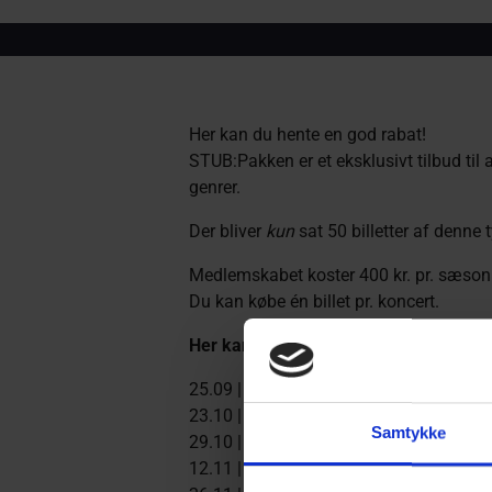
Her kan du hente en god rabat!
STUB:Pakken er et eksklusivt tilbud til 
genrer.
Der bliver
kun
sat 50 billetter af denne 
Medlemskabet koster 400 kr. pr. sæson og
Du kan købe én billet pr. koncert.
Her kan du se hvilke koncerter, der e
25.09 |
Welcome to Graceland
23.10 |
Signe Svendsen med band
Samtykke
29.10 |
The Mukherjee Development
12.11 |
Michelle Birkballe med band