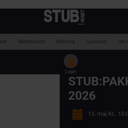
kort
Medlemskort
Udlejning
Sponsorer
Om 
Login
STUB:PAK
2026
13. maj KL. 15: