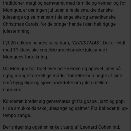
traditioner, magi og samværet med familie og venner, og for
Monique, er der ingen jul uden alle de smukke danske
julesange og salmer samt de engelske og amerikanske
Christmas Carols, for de bringer hende i den helt rigtige
julestemning.
I 2020 udkom hendes julealbum,
”CHRISTMAS”.
Det er fyldt
med 11 klassiske engelsk/amerikanske julesange i
Moniques fortolkning.
Da Monique har boet over hele verden og oplevet julen på
rigtig mange forskellige måder, fortæller hun nogle af sine
små hyggelige og sjove anekdoter om julen mellem
numrene.
Koncerten breder sig genremæssigt fra gospel, jazz og pop,
til de smukke danske julesange og salmer. Fra ballader til up-
tempo sange.
Der sniger sig også en enkelt sang af Leonard Cohen ind,