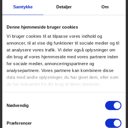
Samtykke
Detaljer
Om
Denne hjemmeside bruger cookies
Vi bruger cookies til at tilpasse vores indhold og
annoncer, til at vise dig funktioner til sociale medier og til
at analysere vores trafik. Vi deler også oplysninger om
din brug af vores hjemmeside med vores partnere inden
for sociale medier, annonceringspartnere og
analysepartnere. Vores partnere kan kombinere disse
data med andre oplysninger, du har givet dem, eller som
de har indsamlet fra din brug af deres tjenester.
13. maj 2026
STUB:Pakken efterår 2026
Samtykkevalg
Nødvendig
Køb billet
Læs mere
Præferencer