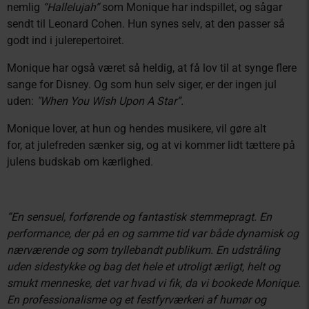
nemlig
“Hallelujah”
som Monique har indspillet, og sågar
sendt til Leonard Cohen. Hun synes selv, at den passer så
godt ind i julerepertoiret.
Monique har også været så heldig, at få lov til at synge flere
sange for Disney. Og som hun selv siger, er der ingen jul
uden:
"When You Wish Upon A Star”.
Monique lover, at hun og hendes musikere, vil gøre alt
for, at julefreden sænker sig, og at vi kommer lidt tættere på
julens budskab om kærlighed.
”En sensuel, forførende og fantastisk stemmepragt. En
performance, der på en og samme tid var både dynamisk og
nærværende og som tryllebandt publikum. En udstråling
uden sidestykke og bag det hele et utroligt ærligt, helt og
smukt menneske, det var hvad vi fik, da vi bookede Monique.
En professionalisme og et festfyrværkeri af humør og