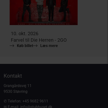
10. okt. 2026
Farvel til Die Herren - 2GO
Køb billet
Læs mere
Kontakt
Grangårdsvej 11
9530 Støvring
✆ Telefon:
+45 9682 9611
✉ E-mail:
info@stubhuset.dk