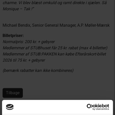
charme. Vi blev blæst omkuld og ramt direkte i sjælen. Så
Monique – Tak !”
Michael Bendix, Senior General Manager, A.P. Møller-Mærsk
Billetpriser:
Normalpris: 200 kr. + gebyrer
Medlemmer af STUBhuset får 25 kr. rabat (max 4 billetter)
Medlemmer af STUB:PAKKEN kan købe Efterårskort-billet
2026 til 75 kr. + gebyrer
(bemærk rabatter kan ikke kombineres)
Tilbage