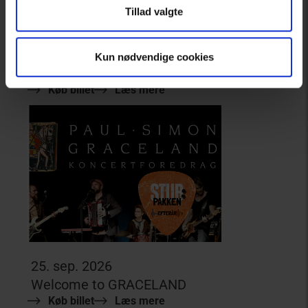
Tillad valgte
19. sep. 2026
Kun nødvendige cookies
Kristian Lilholt - Gammel Kniv Helt Skarp
Køb billet
Læs mere
25. sep. 2026
Welcome to GRACELAND
Køb billet
Læs mere