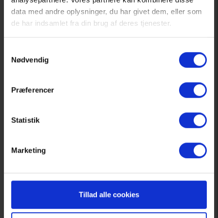
data med andre oplysninger, du har givet dem, eller som
de har indsamlet fra din brug af deres tjenester.
Samtykkevalg
Nødvendig
Præferencer
27. maj 2026
STUB:Pakken forår 2027
Statistik
Køb billet
Læs mere
Marketing
Tillad alle cookies