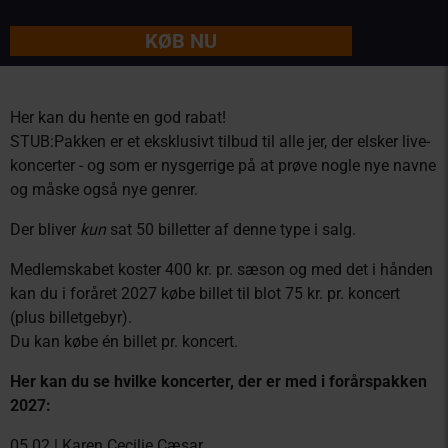
KØB NU
Her kan du hente en god rabat!
STUB:Pakken er et eksklusivt tilbud til alle jer, der elsker live-
koncerter - og som er nysgerrige på at prøve nogle nye navne
og måske også nye genrer.
Der bliver
kun
sat 50 billetter af denne type i salg.
Medlemskabet koster 400 kr. pr. sæson og med det i hånden
kan du i foråret 2027 købe billet til blot 75 kr. pr. koncert
(plus billetgebyr).
Du kan købe én billet pr. koncert.
Her kan du se hvilke koncerter, der er med i forårspakken
2027:
05.02 | Karen Cecilie Cæsar