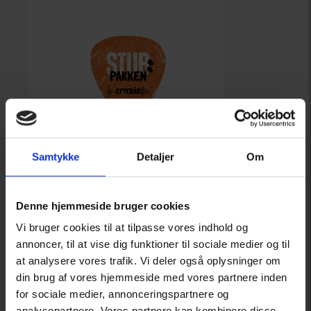
Samtykke
Detaljer
Om
13. maj 2026
Denne hjemmeside bruger cookies
STUB:Pakken efterår 2026
Køb billet
Læs mere
Vi bruger cookies til at tilpasse vores indhold og
annoncer, til at vise dig funktioner til sociale medier og til
at analysere vores trafik. Vi deler også oplysninger om
din brug af vores hjemmeside med vores partnere inden
for sociale medier, annonceringspartnere og
analysepartnere. Vores partnere kan kombinere disse