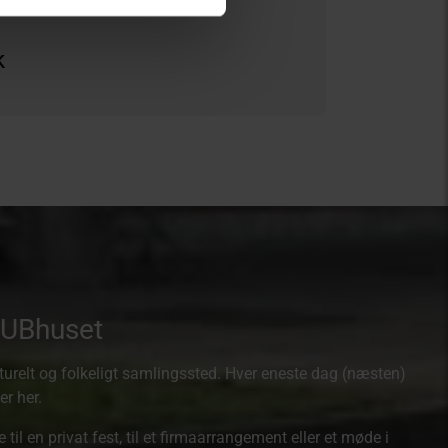
k
TUBhuset
ulturelt og folkeligt samlingssted. Hver eneste dag (næsten)
ter her.
 til en privat fest, til et firmaarrangement eller et møde i