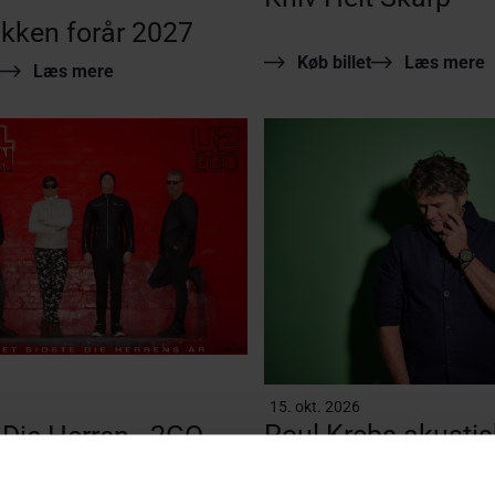
kken forår 2027
Køb billet
Læs mere
Læs mere
15. okt. 2026
Poul Krebs akustis
l Die Herren - 2GO
UDSOLGT