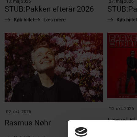
13. maj 2026
27. maj 2026
STUB:Pakken efterår 2026
STUB:Pa
Køb billet
Læs mere
Køb billet
10. okt. 2026
02. okt. 2026
Farvel ti
Rasmus Nøhr