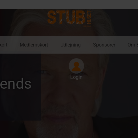
kort
Medlemskort
Udlejning
Sponsorer
Om 
Login
- 2GO