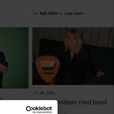
Køb billet
Læs mere
23. okt. 2026
k -
Signe Svendsen med band