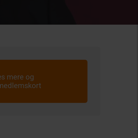
s mere og
medlemskort