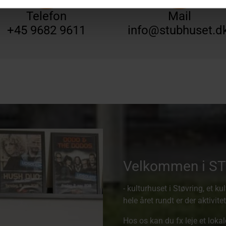
Telefon
Mail
+45 9682 9611
info@stubhuset.d
Velkommen i S
- kulturhuset i Støvring, et k
hele året rundt er der aktivite
Hos os kan du fx leje et lokale