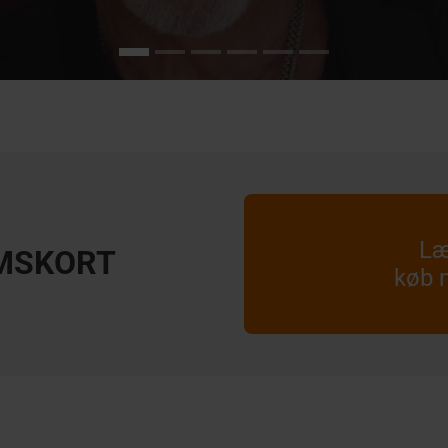
Læ
MSKORT
køb 